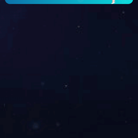
山东招金集团
上一：
中矿金业股份有限公司
下一：
赣州腾远钴业有限公司
友情链接
中南大学
湘潭大学
国家生态环保部
中国环境科学
体育平台
服务领域与业绩
九游（9Game）
官方网站
公司新闻
公司能力
含氟废水处理技术
行业动态
典型工程
含砷废水高效净化技
合作伙伴
高盐高COD废水处理