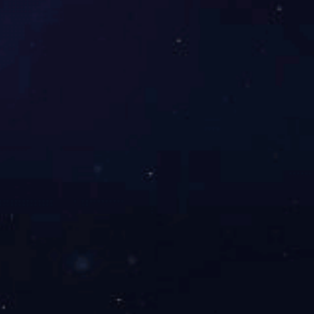
国环境科学研究院
中南大学科技园（研发）总部
Game）
人才引进
联系我们
站
人才招聘
处理技术
研
高效净化技术
OD废水处理技