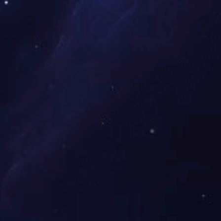
公司能力
典型工程
合作伙伴
合作伙伴
赣州腾远钴业有限公司
九游（9Game）官方网站
日期：
2021-06-10 15:49:48
点击：
4310
属于：