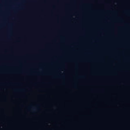
国环境科学研究院
中南大学科技园（研发）总部
Game）
人才引进
联系我们
站
人才招聘
处理技术
研
高效净化技术
OD废水处理技