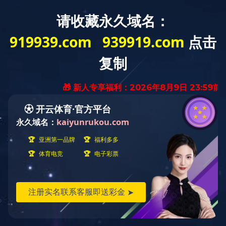
体育平台
服务领域与业绩
九游（9Game）官方网
人才引进
关于我们
网站首页
>>
服务领域与业绩
>>
公司能力
>>
装备集成
>>
查看详
站
公司新闻
公司能力
人才招聘
企业文化
情
装备集成
含氟废水处理技术
行业动态
典型工程
资质荣誉
2021-06-10 16:05:00
含砷废水高效净化技术
合作伙伴
宣传视频
高盐高COD废水处理技术
智能模拟与专家控制系统