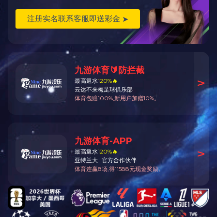
的必要性、可行性、适用范围、框架结构、主要内
容及保障措施等相关情况汇报。经充分讨论和质
询，专家组对该标准的立项工作给予了充分肯定，
认为该标准对铅锌治炼行业含铊废水治理的规范管
理意义重大，我单位在铅锌治炼行业含铊废水治理
方面具有丰富的实践经验和研究基础，具备制定团
体标准的条件，一致同意该标准可予立项。专家组
还就标准编制方向和内容提出了意见建议，要求编
制组尽快开展后续标准文本编制工作。
九游（9Game）官方网站
湘ICP备2021010498号-1
电话:0731-85690578 手机:15116425231
地址:湖南省长沙市岳麓区岳麓街道溁左路中南大学科技园研发总部6栋
603
技术支持：
星韵优推宝