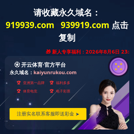
体育平台
服务领域与业绩
九游（9Game）官方网
人才引进
关于我们
网站首页
>>
体育平台
>>
公司新闻
>>
查看详情
站
公司新闻
公司能力
人才招聘
企业文化
热烈祝贺我司3名工程师晋升为高级工程师
含氟废水处理技术
行业动态
典型工程
资质荣誉
2021-08-02 14:01:29
含砷废水高效净化技术
合作伙伴
宣传视频
在2020年度的湖南省高级工程师评审中，我司杨康同志、
高盐高COD废水处理技术
姚理为同志、胡克伟同志等3名工程师参与了此次高级工程师
智能模拟与专家控制系统
职称晋升，3人一次性通过评审，晋升环境保护工程高级工程
师，为公司的科技创新和经营业务拓展带来了极大的帮助。
艾森尼克环保
九游（9Game）官方网站
湘ICP备2021010498号-1
电话:0731-85690578 手机:15116425231
地址:湖南省长沙市岳麓区岳麓街道溁左路中南大学科技园研发总部6栋
603
技术支持：
星韵优推宝